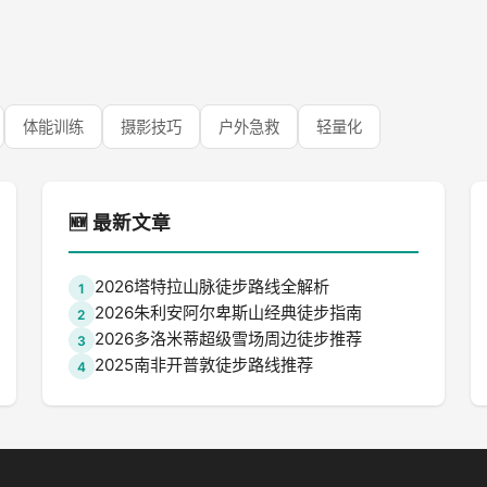
体能训练
摄影技巧
户外急救
轻量化
🆕 最新文章
2026塔特拉山脉徒步路线全解析
1
2026朱利安阿尔卑斯山经典徒步指南
2
2026多洛米蒂超级雪场周边徒步推荐
3
2025南非开普敦徒步路线推荐
4