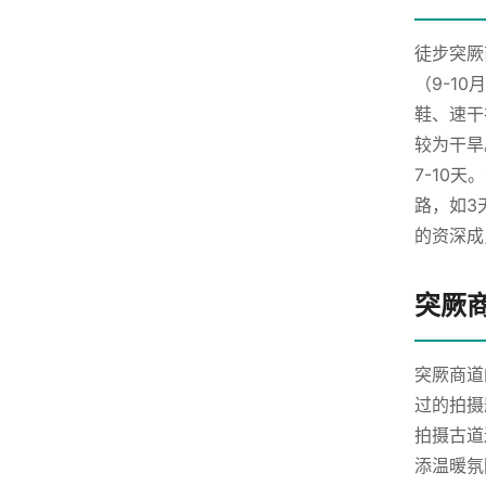
徒步突厥
（9-1
鞋、速干
较为干旱
7-10
路，如3
的资深成
突厥
突厥商道
过的拍摄
拍摄古道
添温暖氛