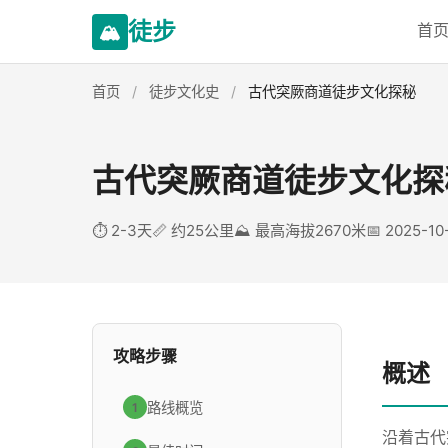
徒步
🏔️
首
首页
/
徒步文化史
/
古代突厥商道徒步文化探秘
古代突厥商道徒步文化探
⏱️ 2-3天
📏 约25公里
⛰️ 最高海拔2670米
📅 2025-10
攻略步骤
概述
路线概览
1
沿着古代