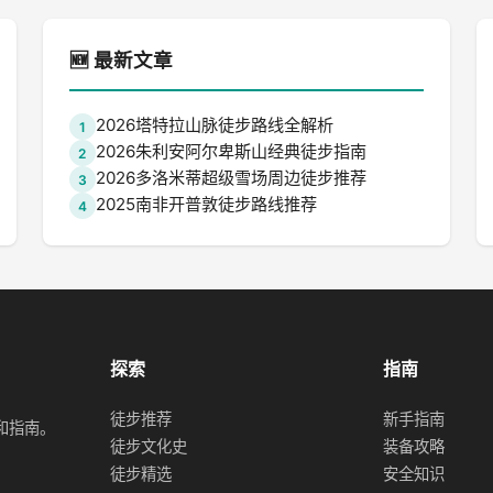
🆕 最新文章
2026塔特拉山脉徒步路线全解析
1
2026朱利安阿尔卑斯山经典徒步指南
2
2026多洛米蒂超级雪场周边徒步推荐
3
2025南非开普敦徒步路线推荐
4
探索
指南
徒步推荐
新手指南
和指南。
徒步文化史
装备攻略
徒步精选
安全知识