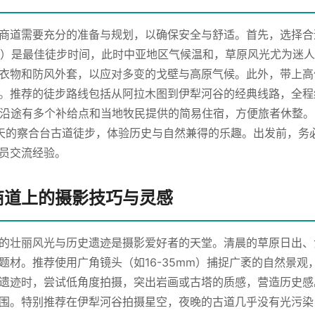
商道需要充分的准备与规划，以确保安全与舒适。首先，选择合
0月）是最佳徒步时间，此时中亚地区气候温和，草原风光尤为迷
衣物和防风外套，以应对多变的戈壁与高原气候。此外，带上高
。推荐的徒步路线包括从阿拉木图到伊犁河谷的经典线路，全程
天。沿途有多个补给点和当地牧民提供的简易住宿，方便旅者休整
天的察合台古道徒步，体验历史与自然兼得的乐趣。出发前，务
员交流经验。
商道上的摄影技巧与灵感
的壮丽风光与历史遗迹是摄影爱好者的天堂。清晨的草原日出、
题材。推荐使用广角镜头（如16-35mm）捕捉广袤的自然景
遗迹时，尝试低角度拍摄，突出岩画或古塔的质感，营造历史感
围。特别推荐在伊犁河谷拍摄星空，夜晚的古道几乎没有光污染，