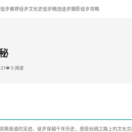
页
徒步推荐
徒步文化史
徒步精选
徒步摄影
徒步攻略
秘
-21
👁️ 5 阅读
突厥商道的足迹，徒步穿越千年历史，感受丝绸之路上的文化交