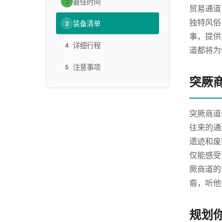
最佳时间
2
贸易通道
独特风俗
装备清单
3
事，提供
详细行程
4
道都将为
注意事项
5
突厥
突厥商道
往来的通
遗迹和废
仅能感受
厥商道的
裔，听他
规划